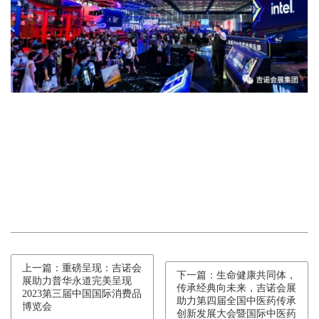
上一篇：重磅呈现：吉诺会
下一篇：生命健康共同体，
展助力普华永道完美呈现
传承经典向未来，吉诺会展
2023第三届中国国际消费品
助力第四届全国中医药传承
博览会
创新发展大会暨国际中医药