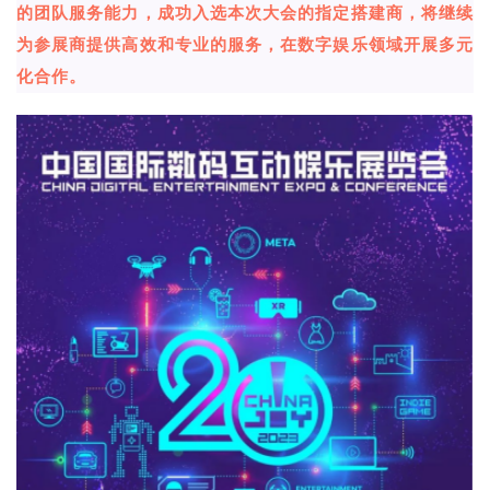
的团队服务能力，成功入选本次大会的指定搭建商，将继续
为参展商提供高效和专业的服务，在数字娱乐领域开展多元
化合作。