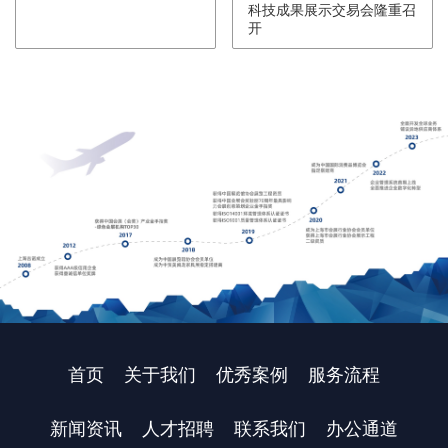
科技成果展示交易会隆重召
开
首页
关于我们
优秀案例
服务流程
新闻资讯
人才招聘
联系我们
办公通道