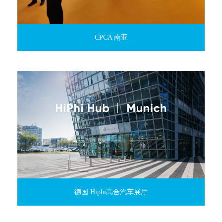
CPCA 南亚
德国 Hiphi高合汽车展厅