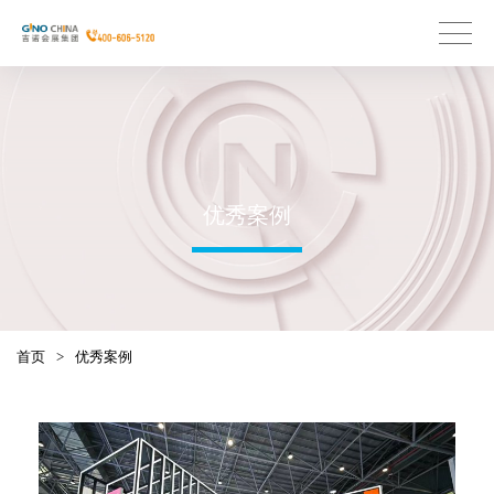
优秀案例
首页
>
优秀案例