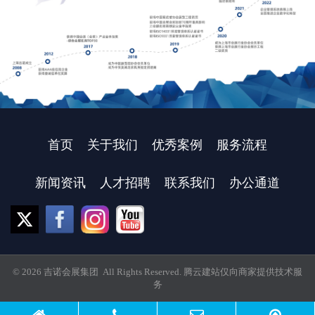
首页
关于我们
优秀案例
服务流程
新闻资讯
人才招聘
联系我们
办公通道
© 2026 吉诺会展集团 All Rights Reserved.
腾云建站仅向商家提供技术服
务